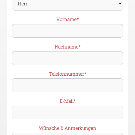
Pflichtfeld
Vorname
*
Pflichtfeld
Nachname
*
Pflichtfeld
Telefonnummer
*
Pflichtfeld
E-Mail
*
Wünsche & Anmerkungen