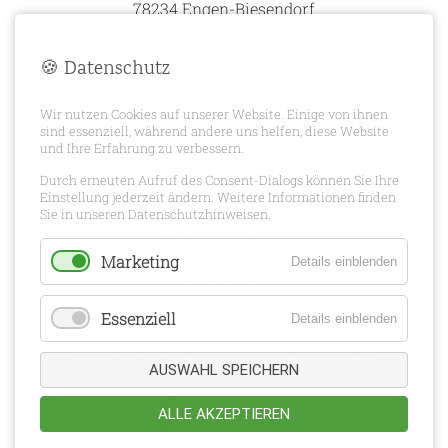
78234 Engen-Biesendorf
Reservierung erforderlich - ein Anruf genügt...
🍪 Datenschutz
Wir nutzen Cookies auf unserer Website. Einige von ihnen
+49 151 651 64071
sind essenziell, während andere uns helfen, diese Website
und Ihre Erfahrung zu verbessern.
info@ziegelei-reich.de
Durch erneuten Aufruf des Consent-Dialogs können Sie Ihre
HILFREICHE LINKS
Einstellung jederzeit ändern. Weitere Informationen finden
Sie in unseren Datenschutzhinweisen.
Tisch reservieren
Marketing
Details einblenden
Impressum
Datenschutz
Essenziell
Details einblenden
FIND US ON FACEBOOK / INSTAGRAM
AUSWAHL SPEICHERN
ALLE AKZEPTIEREN