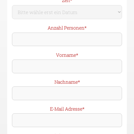
Pflichtfeld
Zeit
*
Pflichtfeld
Anzahl Personen
*
Pflichtfeld
Vorname
*
Pflichtfeld
Nachname
*
Pflichtfeld
E-Mail Adresse
*