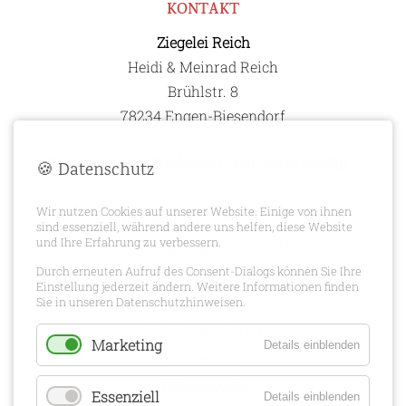
KONTAKT
Ziegelei Reich
Heidi & Meinrad Reich
Brühlstr. 8
78234 Engen-Biesendorf
Reservierung erforderlich - ein Anruf genügt...
🍪 Datenschutz
Wir nutzen Cookies auf unserer Website. Einige von ihnen
+49 151 651 64071
sind essenziell, während andere uns helfen, diese Website
und Ihre Erfahrung zu verbessern.
info@ziegelei-reich.de
Durch erneuten Aufruf des Consent-Dialogs können Sie Ihre
HILFREICHE LINKS
Einstellung jederzeit ändern. Weitere Informationen finden
Sie in unseren Datenschutzhinweisen.
Tisch reservieren
Marketing
Details einblenden
Impressum
Datenschutz
Essenziell
Details einblenden